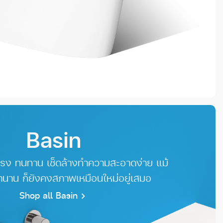
Basin
รง ทนทาน เช็ดล้างทำความสะอาดง่าย แม้
านาน ก็ยังคงสภาพเหมือนใหม่อยู่เสมอ
Shop all Basin
chevron_right