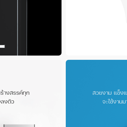
ร้างสรรค์ทุก
สวยงาม แข็งแ
งลงตัว
จะใช้งานม