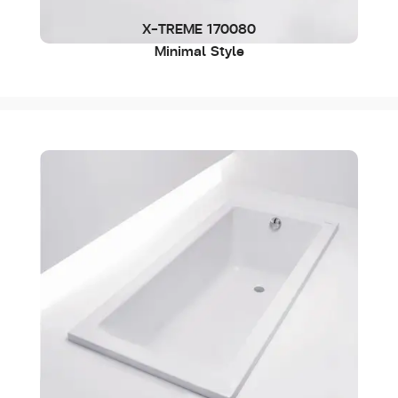
X-TREME 170080
Minimal Style