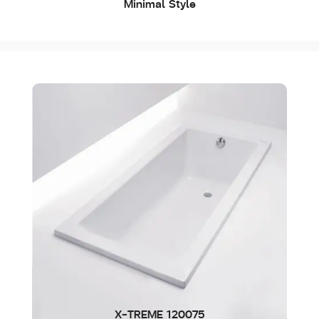
Minimal Style
X-TREME 120075