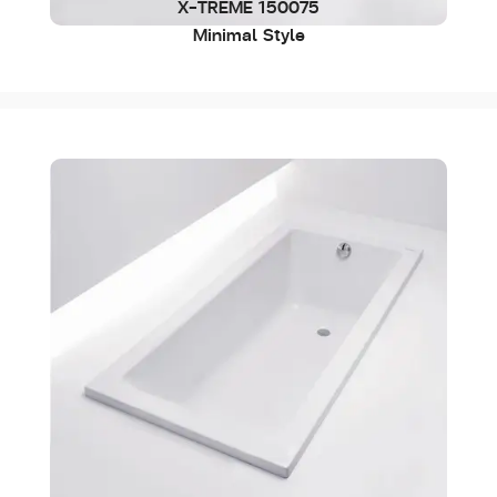
X-TREME 150075
Minimal Style