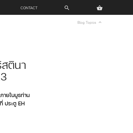
CONTACT
search
shopping_basket
expand_less
Blog Topics
ิสตินา
23
ลภายในบูธท่าน
่ ประตู EH