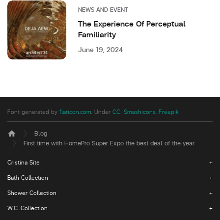
NEWS AND EVENT
The Experience Of Perceptual
Familiarity
June 19, 2024
Font generated by
flaticon.com
.
Under
CC
:
Smashicons
,
Freepik
Blog
home
First time with HomePro Super Expo the best deal of the year
Cristina Site
Bath Collection
Shower Collection
W.C. Collection