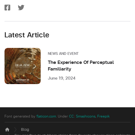
Latest Article
NEWS AND EVENT
The Experience Of Perceptual
Familiarity
June 19, 2024
Font generated by
flaticon.com
.
Under
CC
:
Smashicons
,
Freepik
Blog
home