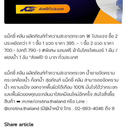
แม็กซี่ คลีน ผลิตภัณฑ์ทำความสะอาดกระจก 🚨 โปรแรง ซื้อ 2
ประหยัดกว่า !! ✨ซื้อ 1 ขวด ราคา 395 .- ✨ซื้อ 2 ขวด ราคา
700.- (ปกติ 790.-) #พิเศษ แถมฟรี ผ้าไมโครไฟเบอร์ 1 ผืน /
ฟองน้ำ 1 อัน *ส่งฟรี! 0 บาท ทั่วประเทศ
แม็กซี่ คลีน ผลิตภัณฑ์ทำความสะอาดกระจก น้ำยาขจัดคราบ
กระจกห้องน้ำ ก็อกน้ำ สุขภัณฑ์ แม็กซี่ คลีน สามารถขจัดคราบ
น้ำ คราบแป้ง ออกจากพื้นผิวได้เกือบ 100% มั่นใจได้ว่ากระจก
และพื้นผิวของคุณจะกลับมาใสเหมือนใหม่อีกครั้ง สนใจสั่งซื้อ
สินค้า ➡️ m.me/cristina.thailand หรือ Line :
@cristina.thailand (มี@นำหน้า) โทร . 02-693-4046 ถึง 9
Share article