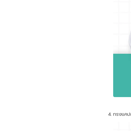
ทรงแคปซู