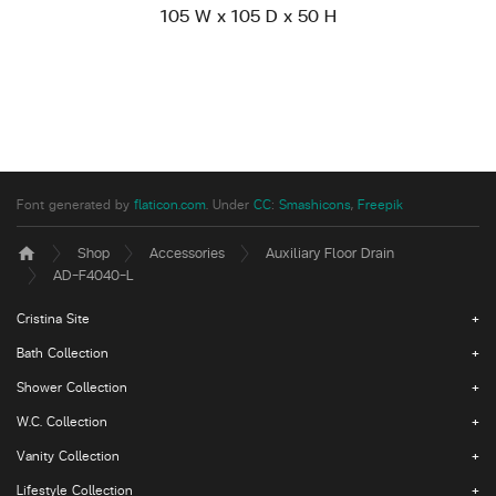
105 W x 105 D x 50 H
Font generated by
flaticon.com
.
Under
CC
:
Smashicons
,
Freepik
Shop
Accessories
Auxiliary Floor Drain
home
AD-F4040-L
Cristina Site
Bath Collection
Shower Collection
W.C. Collection
Vanity Collection
Lifestyle Collection