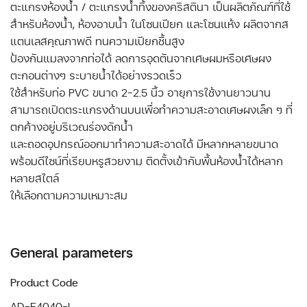
ตะแกรงห้องน้ำ / ตะแกรงน้ำทิ้งของคริสตินา เป็นผลิตภัณฑ์ที่ใช้
สำหรับห้องน้ำ, ห้องอาบน้ำ ในโซนเปียก และโซนแห้ง ผลิตจากส
แตนเลสคุณภาพดี ทนความเปียกชื้นสูง
ป้องกันแมลงจากท่อได้ ลดการอุดตันจากเศษผมหรือเศษผง
ตะกอนต่างๆ ระบายน้ำได้อย่างรวดเร็ว
ใช้สำหรับท่อ PVC ขนาด 2-2.5 นิ้ว อายุการใช้งานยาวนาน
สามารถเปิดตระแกรงด้านบนเพื่อทำความสะอาดเศษผงเล็ก ๆ ที่
ตกค้างอยู่บริเวณร่องดักน้ำ
และถอดอุปกรณ์ออกมาทำความสะอาดได้ มีหลากหลายขนาด
พร้อมดีไซน์ที่เรียบหรูสวยงาม ติดตั้งเข้ากับพื้นห้องน้ำได้หลาก
หลายสไตล์
ให้เลือกตามความเหมาะสม
General parameters
Product Code
AD-F4040-L