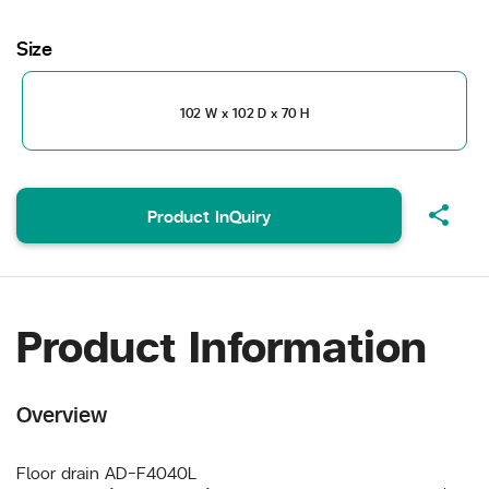
Size
102 W x 102 D x 70 H
share
Product InQuiry
Product Information
Overview
Floor drain AD-F4040L