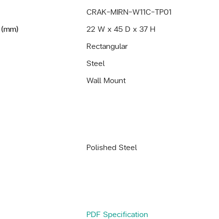
CRAK-MIRN-W11C-TP01
 (mm)
22 W x 45 D x 37 H
Rectangular
Steel
Wall Mount
Polished Steel
PDF Specification