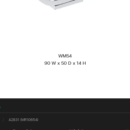
WM54
90 W x 50 D x 14 H
k
A2831 (MR10654)