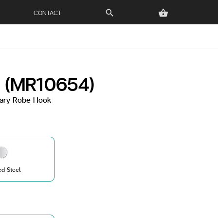
CONTACT
search
shopping_basket
 (MR10654)
liary Robe Hook
ed Steel