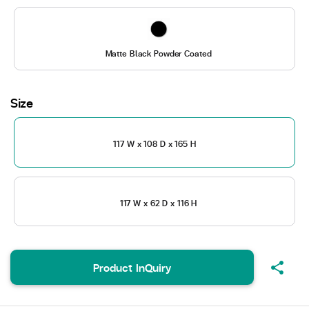
Matte Black Powder Coated
Size
117 W x 108 D x 165 H
117 W x 62 D x 116 H
share
Product InQuiry