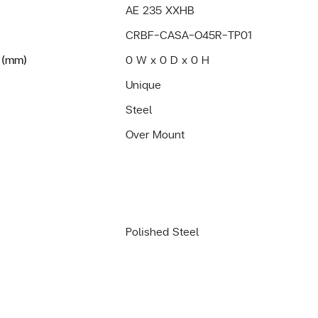
AE 235 XXHB
CRBF-CASA-O45R-TP01
 (mm)
0 W x 0 D x 0 H
Unique
Steel
Over Mount
Polished Steel