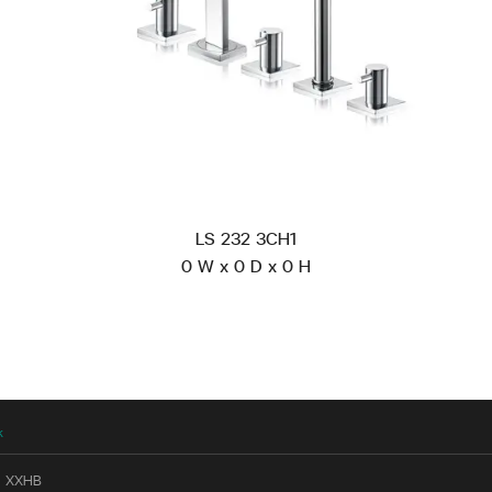
LS 232 3CH1
0 W x 0 D x 0 H
k
5 XXHB