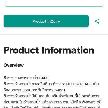
share
Product InQuiry
Product Information
Overview
ชั้นวางของอ่างอาบน้ำ BANLI
ชั้นวางอ่างอาบน้ำของคริสตินา ทำจากSOLID SURFACE เป็น
วัสดุหรูหรา ช่วยยกระดับให้อ่างของคุณ
ชั้นวางอ่างอาบน้ำมีเป็นลูกเล่นเสริมสำหรับคนที่ใช้เวลากับการ
ผ่อนคลายในอ่างอาบน้ำ แล้วสามารถ อ่านหนังสือ ฟังเพลง ดูซี่
รีย หรือจิบไวน์สักแก้ว์ เพื่อเพิ่มบรรยากาศสุดฟินไปกับการแช่