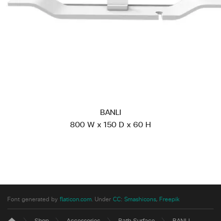
BANLI
800 W x 150 D x 60 H
Font generated by
flaticon.com
.
Under
CC
:
Smashicons
,
Freepik
Shop
Accessories
Bath Surface
BANLI