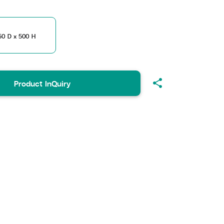
50 D x 500 H
share
Product InQuiry