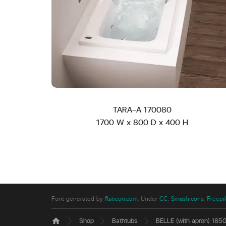
TARA-A 170080
1700 W x 800 D x 400 H
Font generated by
flaticon.com
.
Under
CC
:
Smashicons
,
Freepi
Shop
Bathtubs
BELLE (with apron) 185
home