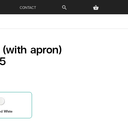
CONTACT
search
shopping_basket
(with apron)
5
ed White