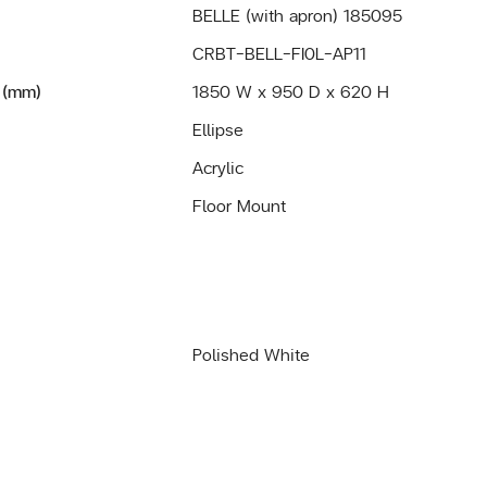
BELLE (with apron) 185095
CRBT-BELL-FI0L-AP11
 (mm)
1850 W x 950 D x 620 H
Ellipse
Acrylic
Floor Mount
Polished White