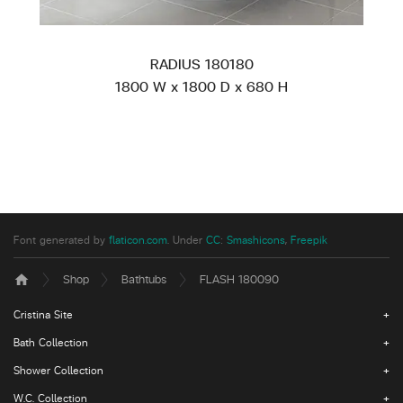
RADIUS 180180
1800 W x 1800 D x 680 H
Font generated by
flaticon.com
.
Under
CC
:
Smashicons
,
Freepik
Shop
Bathtubs
FLASH 180090
home
Cristina Site
Bath Collection
Shower Collection
W.C. Collection