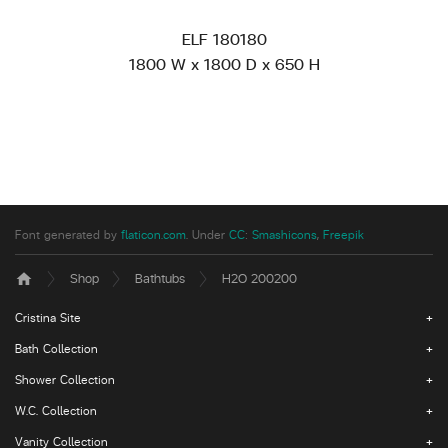
ELF 180180
1800 W x 1800 D x 650 H
Font generated by
flaticon.com
.
Under
CC
:
Smashicons
,
Freepik
Shop
Bathtubs
H2O 200200
home
Cristina Site
Bath Collection
Shower Collection
W.C. Collection
Vanity Collection