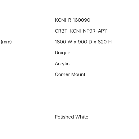
KONI-R 160090
CRBT-KONI-NF9R-AP11
 (mm)
1600 W x 900 D x 620 H
Unique
Acrylic
Corner Mount
Polished White