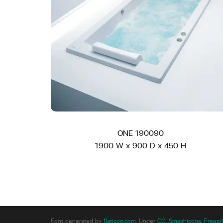
ONE 190090
1900 W x 900 D x 450 H
Font generated by
flaticon.com
.
Under
CC
:
Smashicons
,
Freepi