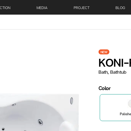
CTION
MEDIA
PROJECT
BLOG
NEW
KONI-
Bath, Bathtub
Color
Polish