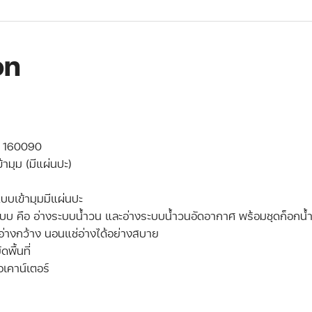
on
 R 160090
้ามุม (มีแผ่นปะ)
แบบเข้ามุมมีแผ่นปะ
บบ คือ อ่างระบบน้ำวน และอ่างระบบน้ำวนอัดอากาศ พร้อมชุดก็อกน้ำท
อ่างกว้าง นอนแช่อ่างได้อย่างสบาย
พื้นที่
่อเคาน์เตอร์