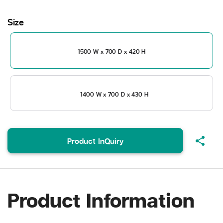
Size
1500 W x 700 D x 420 H
1400 W x 700 D x 430 H
share
Product InQuiry
Product Information