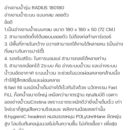
อ่างอาบน้ำรุ่น RADIUS 180180
อ่างอาบน้ำระบบ แบบกลม ลอยตัว
ข้อดี
1.เป็นอ่างอาบน้ำแบบกลม ขนาด 180 x 180 x 50 (72 CM.)
2. สามารถติดตั้งได้เลยบบลอยตัว ไม่ต้องก่อทำเคาร์เตอร์
3. มีพื้นที่ภายในกว้าง ขวางสามารถใช้งานได้หลายคน (เป็นอ่าง
ที่เหมาะกับการปาร์ตี้)
4. รองรับสรีระ ในการนอนแช่ สามารถลงได้หลายท่าน
5. สามารถเลือกได้ 2ระบบ คือ อ่างระบบน้ำวน และอ่างระบบ
น้ำวนอัดอากาศ ระบบน้ำวน จะช่วยในนวดผ่อนคลายกล้ามเนื้อ
ทำให้รู้สึกสดชื่นและผ่อนคลาย
6.fast fill เนรมิตน้ำเต็มอ่างได้เร็วทันใจด้วย นวัตกรรม Fast
FiLL ก็อกน้ำขนาดใหญ่ เหนือกว่ามาตรฐาน คุณสมบัติ เฉพาะ
ของอ่างน้ำวนCristina เพราะเราตระหนักดีว่ายิ่งน้ำเต็มเร็ว เท่า
ไหร่เราก็สูญเสียความร้อนและ พลังงานน้อยลงเท่านั้น
6.hygieniC headrest หมอนรองหนุน POLyUretHane ยืดหยุ่น
สูง โอบรับต้นคอนุ่มนวลไม่เก็บความชื้น ไม่เกิดเชื้อรา เพื่อสุข