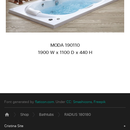
MODA 190110
1900 W x 1100 D x 440 H
Font generated by
flaticon.com
.
Under
CC
:
Smashicons
,
Freepik
Shop
Bathtubs
RADIUS 180180
home
Cristina Site