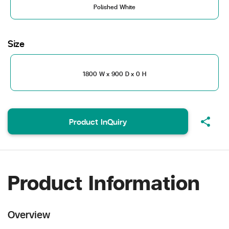
Polished White
Size
1800 W x 900 D x 0 H
share
Product InQuiry
Product Information
Overview