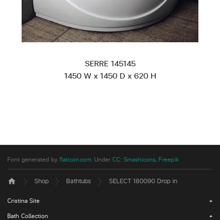
SERRE 145145
1450 W x 1450 D x 620 H
Font generated by
flaticon.com
.
Under
CC
:
Smashicons
,
Freepik
Shop
Bathtubs
SELECT 180090 Drop in
home
Cristina Site
Bath Collection