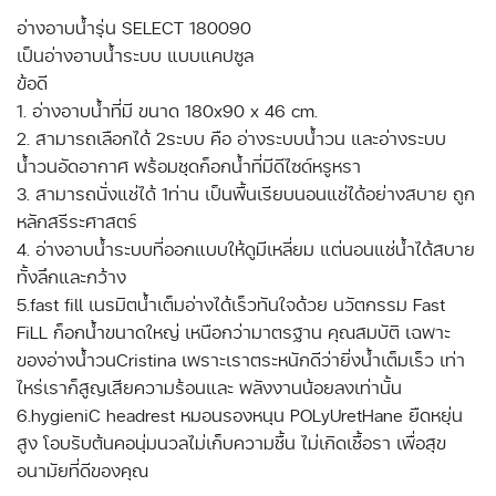
อ่างอาบน้ำรุ่น SELECT 180090
เป็นอ่างอาบน้ำระบบ แบบแคปซูล
ข้อดี
1. อ่างอาบน้ำที่มี ขนาด 180x90 x 46 cm.
2. สามารถเลือกได้ 2ระบบ คือ อ่างระบบน้ำวน และอ่างระบบ
น้ำวนอัดอากาศ พร้อมชุดก็อกน้ำที่มีดีไซด์หรูหรา
3. สามารถนั่งแช่ได้ 1ท่าน เป็นพื้นเรียบนอนแช่ได้อย่างสบาย ถูก
หลักสรีระศาสตร์
4. อ่างอาบน้ำระบบที่ออกแบบให้ดูมีเหลี่ยม แต่นอนแช่น้ำได้สบาย
ทั้งลึกและกว้าง
5.fast fill เนรมิตน้ำเต็มอ่างได้เร็วทันใจด้วย นวัตกรรม Fast
FiLL ก็อกน้ำขนาดใหญ่ เหนือกว่ามาตรฐาน คุณสมบัติ เฉพาะ
ของอ่างน้ำวนCristina เพราะเราตระหนักดีว่ายิ่งน้ำเต็มเร็ว เท่า
ไหร่เราก็สูญเสียความร้อนและ พลังงานน้อยลงเท่านั้น
6.hygieniC headrest หมอนรองหนุน POLyUretHane ยืดหยุ่น
สูง โอบรับต้นคอนุ่มนวลไม่เก็บความชื้น ไม่เกิดเชื้อรา เพื่อสุข
อนามัยที่ดีของคุณ