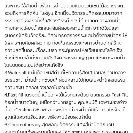
และการ ใช้สายน้ำเพื่อการบำบัดตามแบบออนเซนได้อย่างลงตัว
รวมถึงการคิดค้น Takiyu อีกหนึ่งนวัตกรรมที่ถอดแบบมาจาก
ธรรมชาติ ซึ่งเราตั้งใจสร้างสรรค์ ภายใต้แนวคิด อ่างอาบน้ำ
ท่ามกลางเสียงน้ำตกและสัมผัสของสายน้ำตก จากดีไซน์และ
อุปกรณ์เสริมอัจฉริยะ ที่สามารถสร้างกระแสน้ำดั่งสายน้ำตก ให้
ไหลกระทบสัมผัสผิวกาย ก่อให้เกิดพลังแห่งการบำบัด ที่สร้าง
ความสดชื่นกระปรี้กระเปร่า กระตุ้นการไหลเวียนของโลหิต จึง
ช่วยให้คุณเข้าถึงความสุขสงบ ของจิตวิญญาณแห่งการอาบน้ำ
ในแบบออนเซนได้อย่างแท้จริง
3.Waterfall แผ่นท๊อปหินสีดำ ที่ให้ความรู้สึกเสมือนอยู่ท่ามกลาง
ธรรมชาติ ม่านน้ำตกช่วยให้ ผ่อนคลายไปกับเสียงน้ำไหลรินเพิ่ม
ความสงบ ตลอดช่วงเวลาในอาบน้ำ
4.Fast fill เนรมิตน้ำเต็มอ่างได้เร็วทันใจด้วย นวัตกรรม Fast Fill
ก็อกน้ำขนาดใหญ่ เหนือกว่ามาตรฐาน คุณสมบัติ เฉพาะของอ่าง
น้ำวนCristina เพราะเราตระหนักดีว่ายิ่งน้ำเต็มเร็ว เท่าไหร่เราก็
สูญเสียความร้อนและ พลังงานน้อยลงเท่านั้น
6.Chromotherapy สุดยอดนวัตกรรมแสงสีบำบัดที่ถนอม
สายตาโดยใช้พลังงานน้อยลง Led star แสงสีเพื่อการผ่อนคลาย