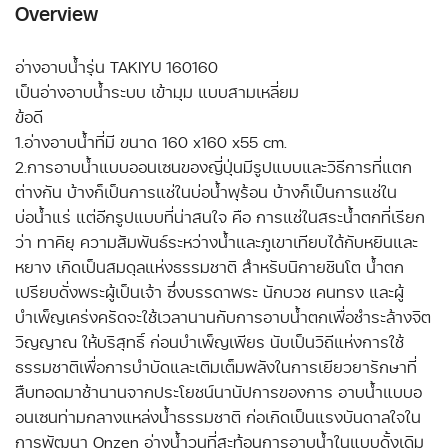
Overview
อ่างอาบน้ำรุ่น TAKIYU 160160
เป็นอ่างอาบน้ำระบบ เข้ามุม แบบสามเหลี่ยม
ข้อดี
1.อ่างอาบน้ำที่มี ขนาด 160 x160 x55 cm.
2.การอาบน้ำแบบออนเซนของญี่ปุ่นมีรูปแบบและวิธีการที่แตก
ต่างกัน บ้างก็เป็นการแช่ในบ่อน้ำพุร้อน บ้างก็เป็นการแช่ใน
บ่อน้ำแร่ แต่อีกรูปแบบที่น่าสนใจ คือ การแช่ในสระน้ำตกที่เรียก
ว่า ทาคิยุ ความสัมพันธ์ระหว่างน้ำและภูเขาเทียบได้กับหยินและ
หยาง เกิดเป็นสมดุลแห่งธรรมชาติ สำหรับนิกายชินโต น้ำตก
เปรียบดั่งพระผู้เป็นเจ้า ซึ่งบรรดาพระ นักบวช คนทรง และผู้
บำเพ็ญเคร่งครัดจะใช้เวลานานกับการอาบน้ำตกเพื่อชำระล้างจิต
วิญญาณ ให้บริสุทธิ์ ก่อนบำเพ็ญเพียร นับเป็นวิถีแห่งการใช้
ธรรมชาติเพื่อการบำบัดและเติมเต็มพลังในการเยียวยารักษาที่
สืบทอดมาช้านานจากประโยชน์นานัปการของการ อาบน้ำแบบอ
อนเซนท่ามกลางแหล่งน้ำธรรมชาติ ก่อเกิดเป็นแรงบันดาลใจใน
การพัฒนา Onzen อ่างน้ำวนที่สะท้อนการอาบน้ำในแบบดั้งเดิม