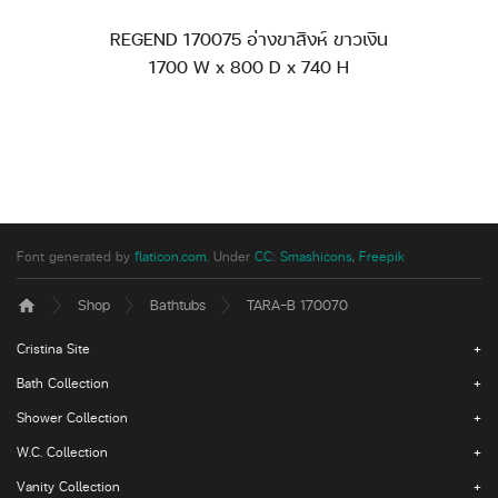
REGEND 170075 อ่างขาสิงห์ ขาวเงิน
1700 W x 800 D x 740 H
Font generated by
flaticon.com
.
Under
CC
:
Smashicons
,
Freepik
Shop
Bathtubs
TARA-B 170070
home
Cristina Site
Bath Collection
Shower Collection
W.C. Collection
Vanity Collection