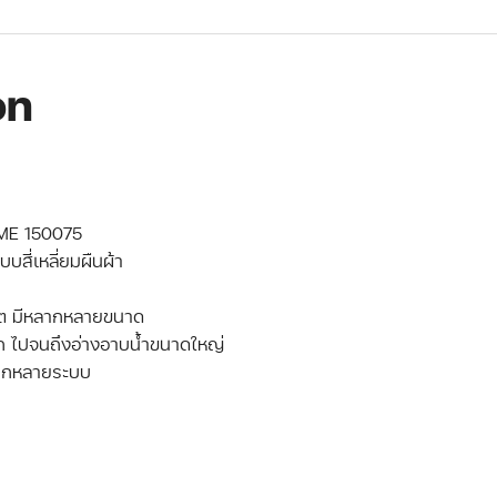
on
EME 150075
บสี่เหลี่ยมผืนผ้า
ฮิต มีหลากหลายขนาด
็ก ไปจนถึงอ่างอาบน้ำขนาดใหญ่