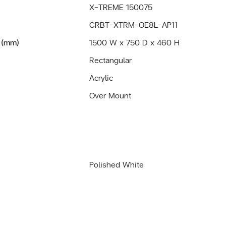
X-TREME 150075
CRBT-XTRM-OE8L-AP11
 (mm)
1500 W x 750 D x 460 H
Rectangular
Acrylic
Over Mount
Polished White