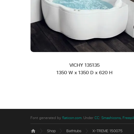
VICHY 135135
1350 W x 1350 D x 620 H
Font generated by
flaticon.com
.
Under
CC
:
Smashicons
,
Freepi
Shop
Bathtubs
X-TREME 150075
home