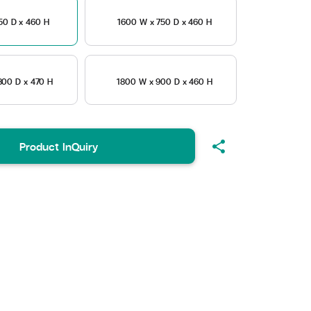
50 D x 460 H
1600 W x 750 D x 460 H
800 D x 470 H
1800 W x 900 D x 460 H
share
Product InQuiry