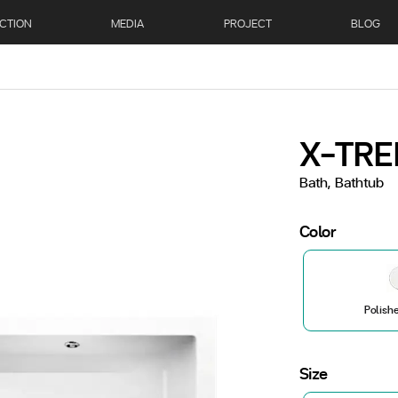
CTION
MEDIA
PROJECT
BLOG
X-TRE
Bath, Bathtub
Color
Polish
Size