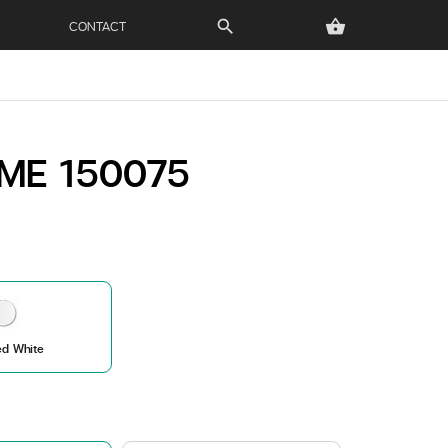
CONTACT
search
shopping_basket
ME 150075
ed White