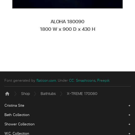
ALOHA 180090
1800 W x 900 D x 430 H
Font generated by
flaticon.com
.
Under
CC
:
Smashicons
,
Freepik
Shop
Bathtubs
X-TREME 170080
home
Cristina Site
Bath Collection
Shower Collection
W.C. Collection