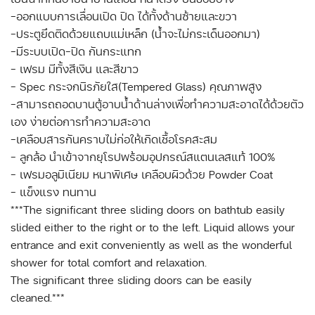
-ออกแบบการเลื่อนเปิด ปิด ได้ทั้งด้านซ้ายและขวา
-ประตูยึดติดด้วยแถบแม่เหล็ก (น้ำจะไม่กระเด็นออกมา)
-มีระบบเปิด-ปิด กันกระแทก
- เฟรม มีทั้งสีเงิน และสีขาว
- Spec กระจกนิรภัยใส(Tempered Glass) คุณภาพสูง
-สามารถถอดบานตู้อาบน้ำด้านล่างเพื่อทำความสะอาดได้ด้วยตัว
เอง ง่ายต่อการทำความสะอาด
-เคลือบสารกันคราบไม่ก่อให้เกิดเชื้อโรคสะสม
- ลูกล้อ นำเข้าจากยุโรปพร้อมอุปกรณ์สแตนเลสแท้ 100%
- เฟรมอลูมิเนียม หนาพิเศษ เคลือบผิวด้วย Powder Coat
- แข็งแรง ทนทาน
***The significant three sliding doors on bathtub easily
slided either to the right or to the left. Liquid allows your
entrance and exit conveniently as well as the wonderful
shower for total comfort and relaxation.
The significant three sliding doors can be easily
cleaned.***