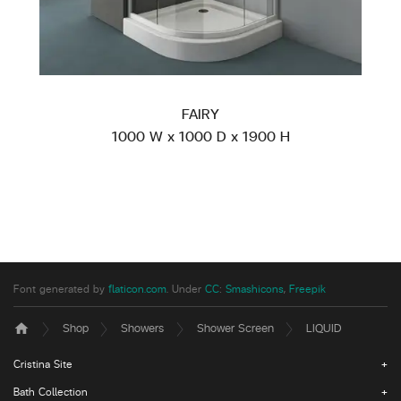
FAIRY
1000 W x 1000 D x 1900 H
Font generated by
flaticon.com
.
Under
CC
:
Smashicons
,
Freepik
Shop
Showers
Shower Screen
LIQUID
home
Cristina Site
Bath Collection