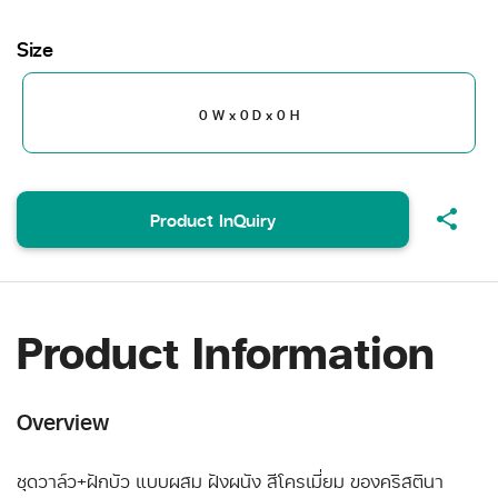
Size
0 W x 0 D x 0 H
share
Product InQuiry
Product Information
Overview
ชุดวาล์ว+ฝักบัว แบบผสม ฝังผนัง สีโครเมี่ยม ของคริสตินา