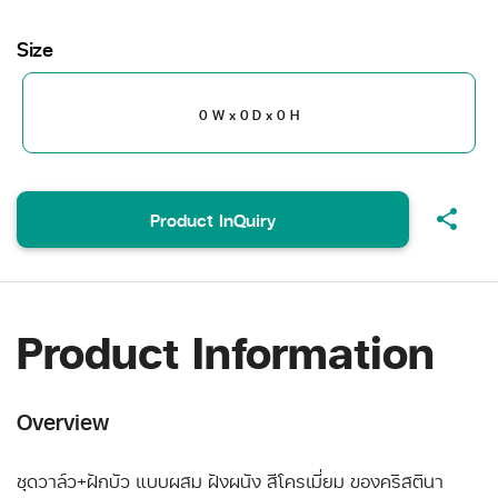
Size
0 W x 0 D x 0 H
share
Product InQuiry
Product Information
Overview
ชุดวาล์ว+ฝักบัว แบบผสม ฝังผนัง สีโครเมี่ยม ของคริสตินา