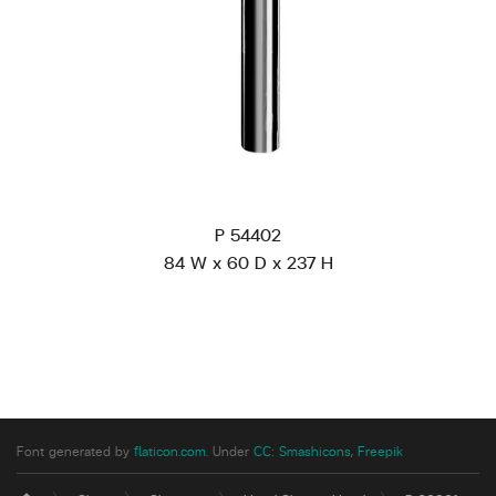
P 54402
84 W x 60 D x 237 H
Font generated by
flaticon.com
.
Under
CC
:
Smashicons
,
Freepik