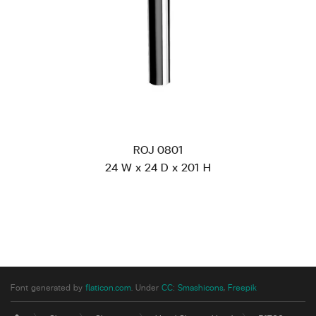
ROJ 0801
24 W x 24 D x 201 H
Font generated by
flaticon.com
.
Under
CC
:
Smashicons
,
Freepik