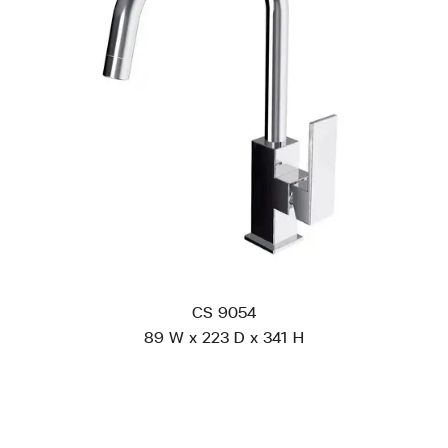
CS 9054
89 W x 223 D x 341 H