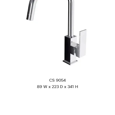
CS 9054
89 W x 223 D x 341 H