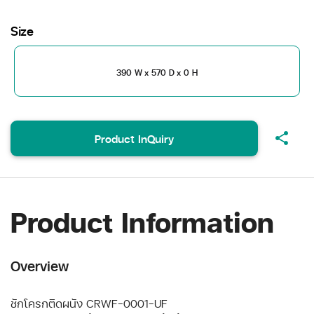
Size
390 W x 570 D x 0 H
share
Product InQuiry
Product Information
Overview
ชักโครกติดผนัง CRWF-0001-UF