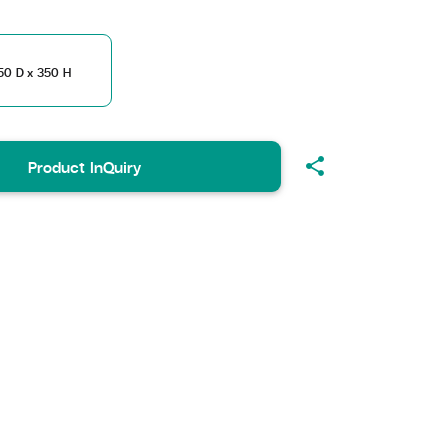
50 D x 350 H
share
Product InQuiry