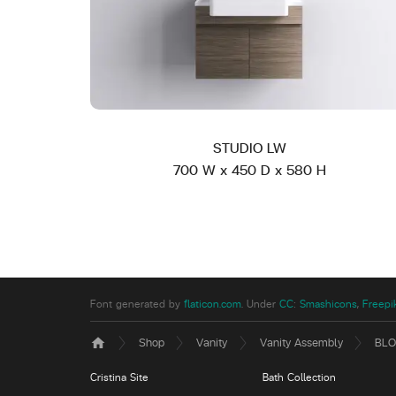
STUDIO LW
700 W x 450 D x 580 H
Font generated by
flaticon.com
.
Under
CC
:
Smashicons
,
Freepi
Shop
Vanity
Vanity Assembly
BLO
home
Cristina Site
Bath Collection