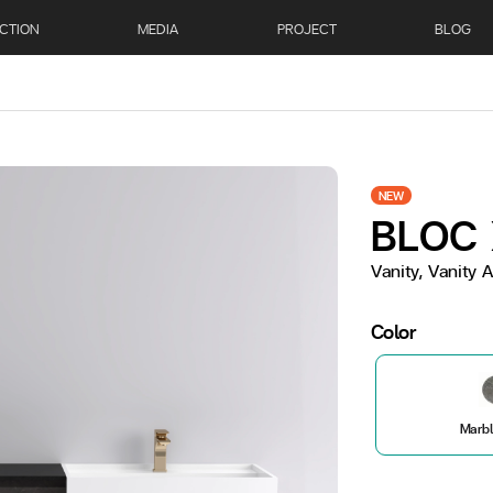
CTION
MEDIA
PROJECT
BLOG
NEW
BLOC
Vanity, Vanity
Color
Marbl