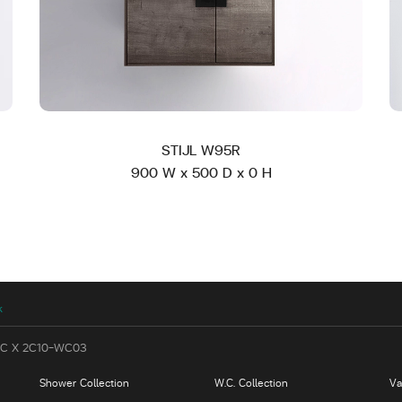
STIJL W95R
900 W x 500 D x 0 H
k
C X 2C10-WC03
Shower Collection
W.C. Collection
Va