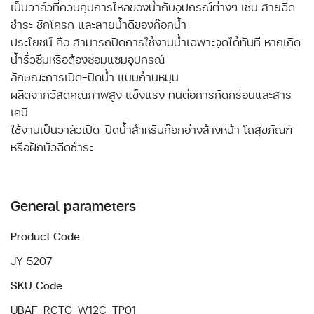
เป็นวาล์วที่ควบคุมการไหลของน้ำกับอุปกรณ์ต่างๆ เช่น สายฉีด
ชำระ ชักโครก และสายน้ำดีของก๊อกน้ำ
ประโยชน์ คือ สามารถปิดการใช้งานน้ำเฉพาะจุดได้ทันที หากเกิด
น้ำรั่วซึมหรือต้องซ่อมแซมอุปกรณ์
ลักษณะการเปิด-ปิดน้ำ แบบก้านหมุน
ผลิตจากวัสดุคุณภาพสูง แข็งแรง ทนต่อการกัดกร่อนและสาร
เคมี
ใช้งานเป็นวาล์วเปิด-ปิดน้ำสำหรับก๊อกอ่างล้างหน้า โถสุขภัณฑ์
หรือฝักบัวฉีดชำระ
General parameters
Product Code
JY 5207
SKU Code
UBAF-RCTG-W12C-TP01